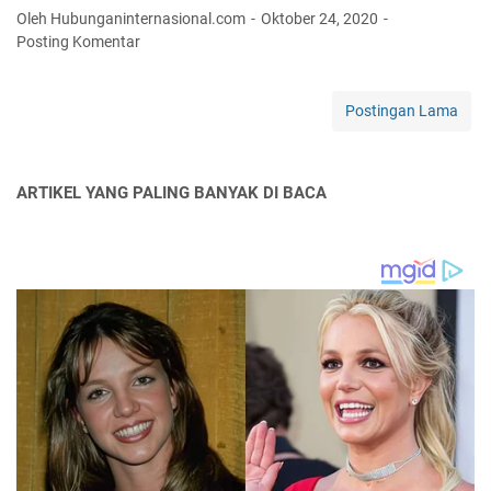
e
Oleh Hubunganinternasional.com
Oktober 24, 2020
d
Posting Komentar
a
u
l
Postingan Lama
a
t
a
ARTIKEL YANG PALING BANYAK DI BACA
n
R
u
a
n
g
U
d
a
r
a
d
a