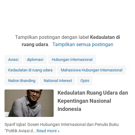
Tampilkan postingan dengan label
Kedaulatan di
ruang udara
.
Tampilkan semua postingan
Aviasi
diplomasi
Hubungan Internasional
Kedaulatan di ruang udara
Mahasiswa Hubungan Internasional
Nation Branding
National Interest
Opini
Kedaulatan Ruang Udara dan
Kepentingan Nasional
Indonesia
Syarif Iqbal Dosen Hubungan Internasional dan Penulis Buku
“Politik Aviasi d…
Read more »
K