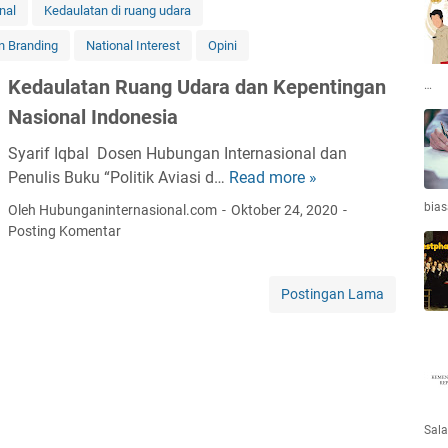
nal
Kedaulatan di ruang udara
n Branding
National Interest
Opini
Kedaulatan Ruang Udara dan Kepentingan
…
Nasional Indonesia
Syarif Iqbal Dosen Hubungan Internasional dan
Penulis Buku “Politik Aviasi d…
Read more »
K
e
bias
Oleh Hubunganinternasional.com
Oktober 24, 2020
d
Posting Komentar
a
u
Postingan Lama
l
a
t
a
n
R
Sala
u