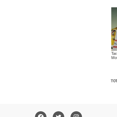
i
a
TOT