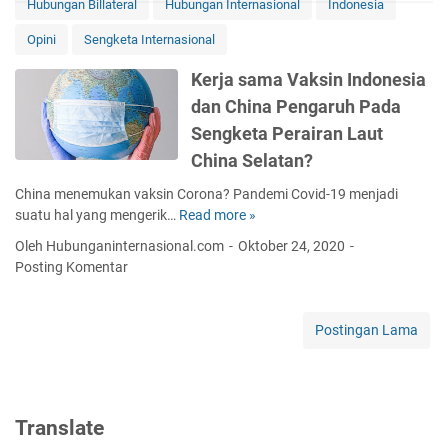
Hubungan Billateral
Hubungan Internasional
Indonesia
y
i
a
a
P
K
h
s
Opini
Sengketa Internasional
u
B
u
i
b
R
n
Kerja sama Vaksin Indonesia
o
l
I
2
n
dan China Pengaruh Pada
i
,
0
a
Sengketa Perairan Laut
c
K
2
l
D
e
China Selatan?
1
i
m
U
China menemukan vaksin Corona? Pandemi Covid-19 menjadi
p
e
n
suatu hal yang mengerik…
Read more »
K
l
n
t
e
o
t
u
Oleh Hubunganinternasional.com
Oktober 24, 2020
r
m
e
k
Posting Komentar
j
a
r
L
a
c
i
u
s
y
a
l
Postingan Lama
a
R
n
u
m
e
,
s
a
p
B
a
V
u
U
n
Translate
a
b
M
S
k