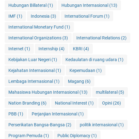
Hubungan Billateral
(1)
Hubungan Internasional
(13)
?
IMF
(1)
Indonesia
(3)
International Forum
(1)
International Monetary Fund
(1)
International Organizations
(3)
International Relations
(2)
Internet
(1)
Internship
(4)
KBRI
(4)
Kebijakan Luar Negeri
(1)
Kedaulatan di ruang udara
(1)
Kejahatan Internasional
(1)
Kepemudaan
(1)
Lembaga Internasional
(1)
Magang
(6)
Mahasiswa Hubungan Internasional
(13)
multilateral
(5)
Nation Branding
(6)
National Interest
(1)
Opini
(26)
PBB
(1)
Perjanjian Internasional
(1)
Perserikatan Bangsa-Bangsa
(2)
politik internasional
(1)
Program Pemuda
(1)
Public Diplomacy
(1)