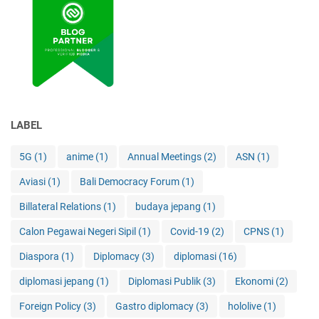
r
a
i
r
a
n
L
a
u
LABEL
t
C
5G
(1)
anime
(1)
Annual Meetings
(2)
ASN
(1)
h
Aviasi
(1)
Bali Democracy Forum
(1)
i
n
Billateral Relations
(1)
budaya jepang
(1)
a
S
Calon Pegawai Negeri Sipil
(1)
Covid-19
(2)
CPNS
(1)
e
Diaspora
(1)
Diplomacy
(3)
diplomasi
(16)
l
a
diplomasi jepang
(1)
Diplomasi Publik
(3)
Ekonomi
(2)
t
a
Foreign Policy
(3)
Gastro diplomacy
(3)
hololive
(1)
n