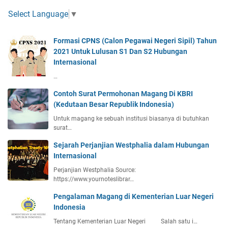
l
N
1
s
i
d
D
Select Language
▼
i
c
a
a
n
o
n
n
Formasi CPNS (Calon Pegawai Negeri Sipil) Tahun
I
f
P
S
2021 Untuk Lulusan S1 Dan S2 Hubungan
n
K
e
2
Internasional
d
o
r
H
o
r
u
…
u
n
e
s
b
Contoh Surat Permohonan Magang Di KBRI
e
a
a
u
(Kedutaan Besar Republik Indonesia)
s
h
n
i
a
Untuk magang ke sebuah institusi biasanya di butuhkan
g
a
surat…
a
a
d
n
n
Sejarah Perjanjian Westphalia dalam Hubungan
a
S
I
Internasional
n
w
n
Perjanjian Westphalia Source:
C
a
t
https://www.yournoteslibrar…
h
s
e
i
t
r
Pengalaman Magang di Kementerian Luar Negeri
n
a
n
Indonesia
a
a
Tentang Kementerian Luar Negeri Salah satu i…
P
s