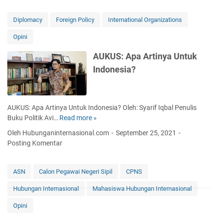
a
s
Diplomacy
Foreign Policy
International Organizations
i
Opini
E
k
AUKUS: Apa Artinya Untuk
o
Indonesia?
n
o
m
i
AUKUS: Apa Artinya Untuk Indonesia? Oleh: Syarif Iqbal Penulis
I
Buku Politik Avi…
Read more »
A
n
U
d
Oleh Hubunganinternasional.com
September 25, 2021
K
o
Posting Komentar
U
n
S
e
:
s
ASN
Calon Pegawai Negeri Sipil
CPNS
A
i
Hubungan Internasional
Mahasiswa Hubungan Internasional
p
a
a
T
Opini
A
e