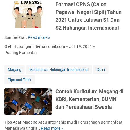
r
r
Formasi CPNS (Calon
t
k
Pegawai Negeri Sipil) Tahun
i
i
2021 Untuk Lulusan S1 Dan
n
n
y
i
S2 Hubungan Internasional
a
d
Sumber Ga…
Read more »
F
U
a
o
n
l
Oleh Hubunganinternasional.com
Juli 19, 2021
r
t
a
Posting Komentar
m
u
m
a
k
K
s
I
a
Magang
Mahasiswa Hubungan Internasional
Opini
i
n
c
Tips and Trick
C
d
a
P
o
m
Contoh Kurikulum Magang di
N
n
a
KBRI, Kementerian, BUMN
S
e
t
(
s
a
dan Perusahaan Swasta
C
i
L
a
a
i
Tips Agar Magang Atau Internship mu di Perusahaan Bermanfaat
l
?
b
Mahasiswa tingka…
Read more »
C
o