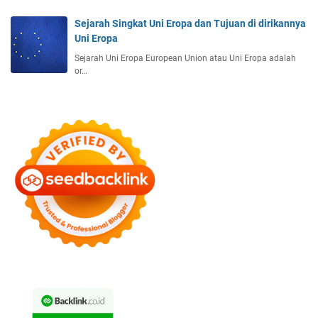
e
i
Sejarah Singkat Uni Eropa dan Tujuan di dirikannya
n
o
Uni Eropa
g
n
a
a
Sejarah Uni Eropa European Union atau Uni Eropa adalah
r
or…
l
u
h
P
a
d
a
S
e
n
g
k
e
t
a
P
e