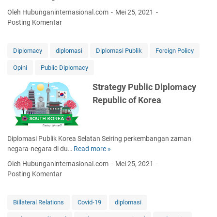
e
o
n
r
Oleh Hubunganinternasional.com
Mei 25, 2021
n
P
a
Posting Komentar
t
e
l
o
g
i
h
a
Diplomacy
diplomasi
Diplomasi Publik
Foreign Policy
s
K
w
m
Opini
Public Diplomacy
u
a
e
r
i
H
Strategy Public Diplomacy
i
N
u
Republic of Korea
k
e
b
u
g
u
l
e
n
u
r
g
Diplomasi Publik Korea Selatan Seiring perkembangan zaman
m
i
a
negara-negara di du…
Read more »
S
M
S
n
t
a
i
I
Oleh Hubunganinternasional.com
Mei 25, 2021
r
g
p
n
Posting Komentar
a
a
i
t
t
n
l
e
e
g
Billateral Relations
Covid-19
diplomasi
)
r
g
d
T
n