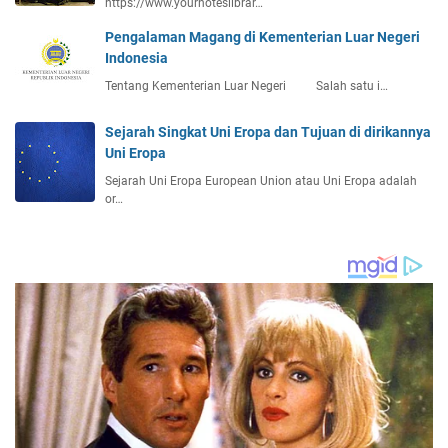
https://www.yournoteslibrar…
a
s
Pengalaman Magang di Kementerian Luar Negeri
i
Indonesia
B
Tentang Kementerian Luar Negeri Salah satu i…
u
d
Sejarah Singkat Uni Eropa dan Tujuan di dirikannya
a
Uni Eropa
y
a
Sejarah Uni Eropa European Union atau Uni Eropa adalah
B
or…
a
r
u
J
e
p
a
n
g