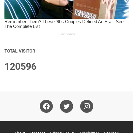
TOTAL VISITOR
1
2
0
5
9
6