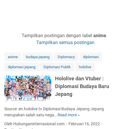
Tampilkan postingan dengan label
anime
.
Tampilkan semua postingan
anime
budaya jepang
Diplomacy
diplomasi
diplomasi jepang
Diplomasi Publik
hololive
Hololive dan Vtuber :
Diplomasi Budaya Baru
Jepang
Source: en.hololive.tv Diplomasi Budaya Jepang Jepang
merupakan salah satu nega…
Read more »
H
o
Oleh Hubunganinternasional.com
Februari 16, 2022
l