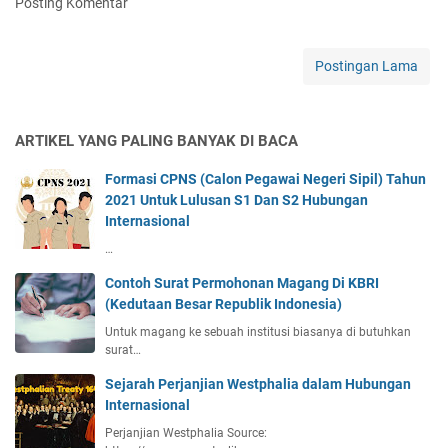
Posting Komentar
o
l
i
Postingan Lama
v
e
d
ARTIKEL YANG PALING BANYAK DI BACA
a
n
Formasi CPNS (Calon Pegawai Negeri Sipil) Tahun
V
2021 Untuk Lulusan S1 Dan S2 Hubungan
t
Internasional
u
b
…
e
Contoh Surat Permohonan Magang Di KBRI
r
(Kedutaan Besar Republik Indonesia)
:
D
Untuk magang ke sebuah institusi biasanya di butuhkan
surat…
i
p
Sejarah Perjanjian Westphalia dalam Hubungan
l
Internasional
o
Perjanjian Westphalia Source:
m