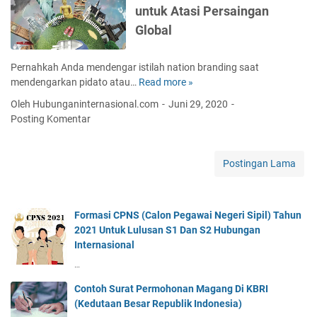
p
untuk Atasi Persaingan
N
c
l
e
a
Global
o
g
m
m
a
a
a
Pernahkah Anda mendengar istilah nation branding saat
r
t
s
mendengarkan pidato atau…
Read more »
N
a
a
i
a
T
P
Oleh Hubunganinternasional.com
Juni 29, 2020
E
t
a
o
Posting Komentar
f
i
i
l
e
o
w
i
k
n
a
t
Postingan Lama
t
B
n
i
i
r
d
k
f
a
i
I
T
Formasi CPNS (Calon Pegawai Negeri Sipil) Tahun
n
I
n
i
2021 Untuk Lulusan S1 Dan S2 Hubungan
d
n
t
n
Internasional
i
d
e
g
n
o
r
…
k
g
n
n
a
Contoh Surat Permohonan Magang Di KBRI
I
e
a
t
(Kedutaan Besar Republik Indonesia)
n
s
s
k