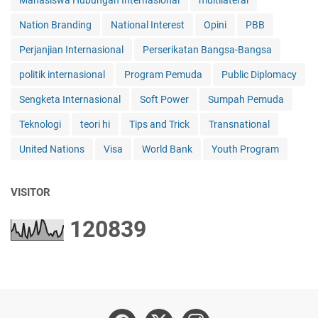
Nation Branding
National Interest
Opini
PBB
Perjanjian Internasional
Perserikatan Bangsa-Bangsa
politik internasional
Program Pemuda
Public Diplomacy
Sengketa Internasional
Soft Power
Sumpah Pemuda
Teknologi
teori hi
Tips and Trick
Transnational
United Nations
Visa
World Bank
Youth Program
VISITOR
1
2
0
8
3
9