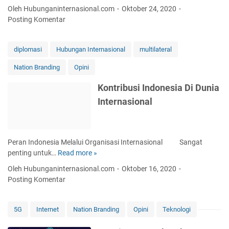
e
Oleh Hubunganinternasional.com
Oktober 24, 2020
d
Posting Komentar
a
u
l
diplomasi
Hubungan Internasional
multilateral
a
Nation Branding
Opini
t
a
Kontribusi Indonesia Di Dunia
n
Internasional
R
u
a
n
Peran Indonesia Melalui Organisasi Internasional Sangat
g
penting untuk…
Read more »
K
U
o
d
Oleh Hubunganinternasional.com
Oktober 16, 2020
n
a
Posting Komentar
t
r
r
a
i
d
5G
Internet
Nation Branding
Opini
Teknologi
b
a
u