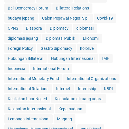
Bali Democracy Forum
Billateral Relations
budaya jepang
Calon Pegawai Negeri Sipil
Covid-19
CPNS
Diaspora
Diplomacy
diplomasi
diplomasi jepang
Diplomasi Publik
Ekonomi
Foreign Policy
Gastro diplomacy
hololive
Hubungan Billateral
Hubungan Internasional
IMF
Indonesia
International Forum
International Monetary Fund
International Organizations
International Relations
Internet
Internship
KBRI
Kebijakan Luar Negeri
Kedaulatan di ruang udara
Kejahatan Internasional
Kepemudaan
Lembaga Internasional
Magang
Mahasiswa Hubungan Internasional
multilateral