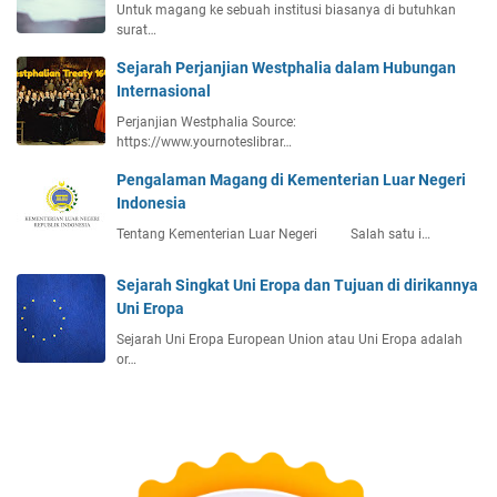
d
i
i
Untuk magang ke sebuah institusi biasanya di butuhkan
a
o
surat…
a
o
n
n
n
B
Sejarah Perjanjian Westphalia dalam Hubungan
e
a
r
Internasional
s
l
a
Perjanjian Westphalia Source:
i
?
n
https://www.yournoteslibrar…
a
d
u
Pengalaman Magang di Kementerian Luar Negeri
i
n
Indonesia
n
t
g
Tentang Kementerian Luar Negeri Salah satu i…
u
S
k
e
Sejarah Singkat Uni Eropa dan Tujuan di dirikannya
A
b
Uni Eropa
t
u
a
Sejarah Uni Eropa European Union atau Uni Eropa adalah
a
s
or…
h
i
N
P
e
e
g
r
a
s
r
a