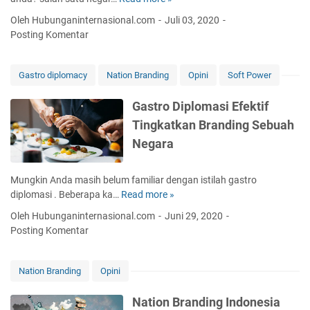
G
b
e
d
e
a
Oleh Hubunganinternasional.com
Juli 03, 2020
r
o
l
n
Posting Komentar
n
n
i
g
a
e
a
a
s
s
t
n
Gastro diplomacy
Nation Branding
Opini
Soft Power
i
i
D
T
o
a
i
e
Gastro Diplomasi Efektif
n
p
k
Tingkatkan Branding Sebuah
a
l
n
l
Negara
o
o
m
l
a
o
Mungkin Anda masih belum familiar dengan istilah gastro
s
g
diplomasi . Beberapa ka…
Read more »
G
i
i
a
Oleh Hubunganinternasional.com
Juni 29, 2020
K
d
s
Posting Komentar
u
a
t
l
l
r
i
a
o
Nation Branding
Opini
n
m
D
e
K
i
Nation Branding Indonesia
r
a