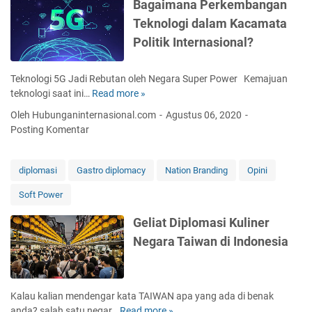
n
Bagaimana Perkembangan
s
K
Teknologi dalam Kacamata
i
e
Politik Internasional?
I
p
n
e
d
n
Teknologi 5G Jadi Rebutan oleh Negara Super Power Kemajuan
o
t
teknologi saat ini…
Read more »
B
n
i
a
Oleh Hubunganinternasional.com
Agustus 06, 2020
e
n
g
Posting Komentar
s
g
a
i
a
i
a
n
m
diplomasi
Gastro diplomacy
Nation Branding
Opini
D
N
a
i
a
Soft Power
n
D
s
a
u
Geliat Diplomasi Kuliner
i
P
n
o
Negara Taiwan di Indonesia
e
i
n
r
a
a
k
I
l
e
n
I
Kalau kalian mendengar kata TAIWAN apa yang ada di benak
m
t
n
anda? salah satu negar…
Read more »