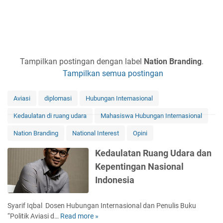
Tampilkan postingan dengan label
Nation Branding
.
Tampilkan semua postingan
Aviasi
diplomasi
Hubungan Internasional
Kedaulatan di ruang udara
Mahasiswa Hubungan Internasional
Nation Branding
National Interest
Opini
Kedaulatan Ruang Udara dan
Kepentingan Nasional
Indonesia
Syarif Iqbal Dosen Hubungan Internasional dan Penulis Buku
“Politik Aviasi d…
Read more »
K