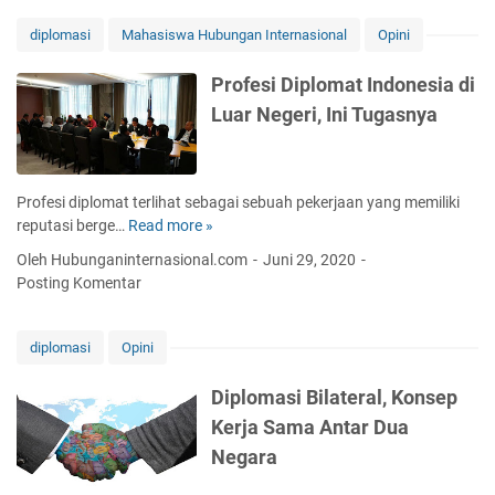
a
t
diplomasi
Mahasiswa Hubungan Internasional
Opini
M
a
Profesi Diplomat Indonesia di
s
Luar Negeri, Ini Tugasnya
u
k
J
u
Profesi diplomat terlihat sebagai sebuah pekerjaan yang memiliki
r
reputasi berge…
Read more »
P
u
r
Oleh Hubunganinternasional.com
Juni 29, 2020
s
o
Posting Komentar
a
f
n
e
H
s
diplomasi
Opini
u
i
b
D
Diplomasi Bilateral, Konsep
u
i
Kerja Sama Antar Dua
n
p
g
Negara
l
a
o