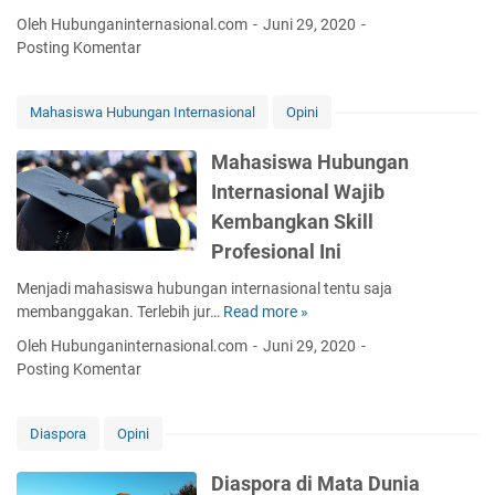
I
a
i
t
Oleh Hubunganinternasional.com
Juni 29, 2020
n
N
p
k
Posting Komentar
d
e
l
a
o
g
o
n
n
a
m
B
Mahasiswa Hubungan Internasional
Opini
e
r
a
r
s
a
s
a
Mahasiswa Hubungan
i
i
n
Internasional Wajib
a
P
d
u
Kembangkan Skill
u
i
n
b
Profesional Ini
n
t
l
g
u
Menjadi mahasiswa hubungan internasional tentu saja
i
S
k
membanggakan. Terlebih jur…
Read more »
M
k
e
A
a
d
b
Oleh Hubunganinternasional.com
Juni 29, 2020
t
h
i
u
Posting Komentar
a
a
I
a
s
s
n
h
i
i
d
Diaspora
Opini
N
P
s
o
e
e
w
n
Diaspora di Mata Dunia
g
r