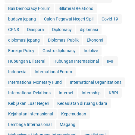
Bali Democracy Forum
Billateral Relations
budaya jepang
Calon Pegawai Negeri Sipil
Covid-19
CPNS
Diaspora
Diplomacy
diplomasi
diplomasi jepang
Diplomasi Publik
Ekonomi
Foreign Policy
Gastro diplomacy
hololive
Hubungan Billateral
Hubungan Internasional
IMF
Indonesia
International Forum
International Monetary Fund
International Organizations
International Relations
Internet
Internship
KBRI
Kebijakan Luar Negeri
Kedaulatan di ruang udara
Kejahatan Internasional
Kepemudaan
Lembaga Internasional
Magang