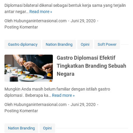
n
m
Diplomasi bilateral dikenal sebagai bentuk kerja sama yang terjalin
I
a
antar negar…
Read more »
D
n
t
i
t
Oleh Hubunganinternasional.com
Juni 29, 2020
I
p
e
Posting Komentar
n
l
r
d
o
n
o
m
a
Gastro diplomacy
Nation Branding
Opini
Soft Power
n
a
s
e
s
i
Gastro Diplomasi Efektif
s
i
o
Tingkatkan Branding Sebuah
i
B
n
a
Negara
i
a
d
l
l
i
a
,
Mungkin Anda masih belum familiar dengan istilah gastro
L
t
C
diplomasi . Beberapa ka…
Read more »
G
u
e
e
a
a
Oleh Hubunganinternasional.com
Juni 29, 2020
r
r
s
r
Posting Komentar
a
m
t
N
l
a
r
e
,
t
o
g
Nation Branding
Opini
K
i