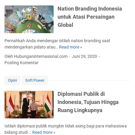
D
e
o
S
i
r
Nation Branding Indonesia
n
e
p
i
untuk Atasi Persaingan
s
b
l
,
e
e
Global
o
I
p
l
m
n
K
u
a
i
Pernahkah Anda mendengar istilah nation branding saat
e
m
s
T
mendengarkan pidato atau…
Read more »
N
r
M
i
u
a
j
e
Oleh Hubunganinternasional.com
Juni 29, 2020
E
g
t
a
n
Posting Komentar
f
a
i
S
d
e
s
o
a
a
k
n
n
m
f
Opini
Soft Power
t
y
B
a
t
i
a
r
A
a
Diplomasi Publik di
f
a
n
r
Indonesia, Tujuan Hingga
T
n
t
i
Ruang Lingkupnya
d
a
n
i
r
g
n
D
Istilah diplomasi publik mungkin tidak asing bagi para mahasiswa
k
g
u
bidang studi …
Read more »
D
a