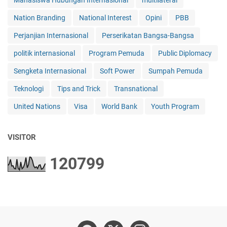
Mahasiswa Hubungan Internasional
multilateral
Nation Branding
National Interest
Opini
PBB
Perjanjian Internasional
Perserikatan Bangsa-Bangsa
politik internasional
Program Pemuda
Public Diplomacy
Sengketa Internasional
Soft Power
Sumpah Pemuda
Teknologi
Tips and Trick
Transnational
United Nations
Visa
World Bank
Youth Program
VISITOR
1
2
0
7
9
9