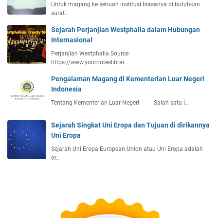
n
Untuk magang ke sebuah institusi biasanya di butuhkan
W
L
i
surat…
a
i
a
j
Sejarah Perjanjian Westphalia dalam Hubungan
n
H
i
Internasional
g
i
b
k
Perjanjian Westphalia Source:
n
K
u
https://www.yournoteslibrar…
g
e
p
g
Pengalaman Magang di Kementerian Luar Negeri
m
n
a
Indonesia
b
y
I
a
a
Tentang Kementerian Luar Negeri Salah satu i…
n
n
d
g
Sejarah Singkat Uni Eropa dan Tujuan di dirikannya
o
k
Uni Eropa
n
a
e
Sejarah Uni Eropa European Union atau Uni Eropa adalah
n
s
or…
S
i
k
a
i
,
l
I
l
n
P
i