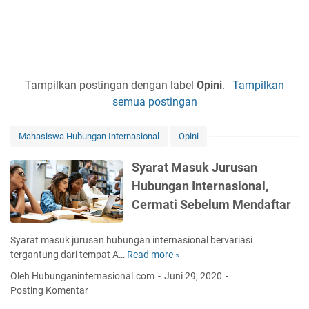
Tampilkan postingan dengan label
Opini
.
Tampilkan
semua postingan
Mahasiswa Hubungan Internasional
Opini
Syarat Masuk Jurusan
Hubungan Internasional,
Cermati Sebelum Mendaftar
Syarat masuk jurusan hubungan internasional bervariasi
tergantung dari tempat A…
Read more »
S
y
Oleh Hubunganinternasional.com
Juni 29, 2020
a
Posting Komentar
r