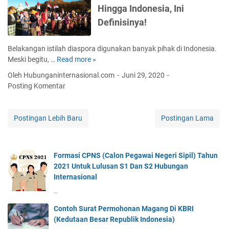
a
e
a
Hingga Indonesia, Ini
s
H
s
r
a
Definisinya!
u
i
a
i
b
a
n
u
,
Belakangan istilah diaspora digunakan banyak pihak di Indonesia.
g
n
T
Meski begitu, …
Read more »
D
a
g
u
i
n
Oleh Hubunganinternasional.com
Juni 29, 2020
a
j
a
G
Posting Komentar
n
u
s
l
I
a
p
o
n
n
o
b
Postingan Lebih Baru
Postingan Lama
t
H
r
a
e
i
a
l
r
n
d
n
g
Formasi CPNS (Calon Pegawai Negeri Sipil) Tahun
i
a
g
2021 Untuk Lulusan S1 Dan S2 Hubungan
M
s
a
Internasional
a
i
R
t
…
o
u
a
n
a
Contoh Surat Permohonan Magang Di KBRI
D
a
n
(Kedutaan Besar Republik Indonesia)
u
l
g